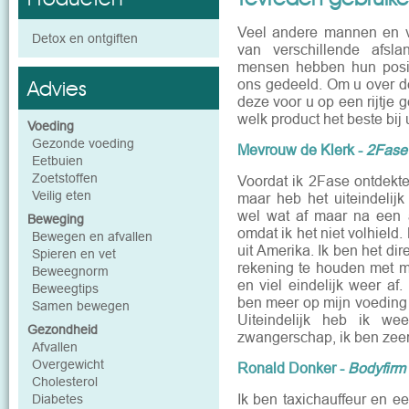
Veel andere mannen en v
Detox en ontgiften
van verschillende afsl
mensen hebben hun posit
Advies
ons gedeeld. Om u over d
deze voor u op een rijtje 
welk product het beste bij 
Voeding
Gezonde voeding
Mevrouw de Klerk -
2Fase
Eetbuien
Zoetstoffen
Voordat ik 2Fase ontdekte
Veilig eten
maar heb het uiteindelijk
wel wat af maar na een
Beweging
omdat ik het niet volhield
Bewegen en afvallen
uit Amerika. Ik ben het di
Spieren en vet
rekening te houden met mij
Beweegnorm
en viel eindelijk weer af
Beweegtips
ben meer op mijn voeding g
Samen bewegen
Uiteindelijk heb ik we
Gezondheid
zwangerschap, ik ben zeer 
Afvallen
Overgewicht
Ronald Donker -
Bodyfirm
Cholesterol
Ik ben taxichauffeur en ee
Diabetes