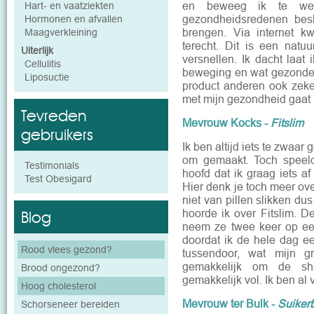
en beweeg ik te wei
Hart- en vaatziekten
gezondheidsredenen besl
Hormonen en afvallen
brengen. Via internet 
Maagverkleining
terecht. Dit is een natuu
Uiterlijk
versnellen. Ik dacht laa
Cellulitis
beweging en wat gezonder e
Liposuctie
product anderen ook zeker
met mijn gezondheid gaat h
Tevreden
Mevrouw Kocks -
Fitslim
gebruikers
Ik ben altijd iets te zwaar
om gemaakt. Toch speelde
Testimonials
hoofd dat ik graag iets af
Test Obesigard
Hier denk je toch meer ove
niet van pillen slikken du
hoorde ik over Fitslim. D
Blog
neem ze twee keer op ee
doordat ik de hele dag e
Rood vlees gezond?
tussendoor, wat mijn g
gemakkelijk om de sh
Brood ongezond?
gemakkelijk vol. Ik ben al
Hoog cholesterol
Mevrouw ter Bulk -
Suiker
Schorseneer bereiden