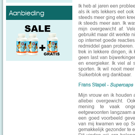
Ik heb al jaren een proble
Aanbieding
als ik iets lekkers eet oo
steeds meer ging eten kr
ik steeds meer aan. Ik w
mijn overgewicht af. Vel
gebruikt maar dit werkte ni
op internet goede reacties
redmiddel gaan proberen. 
trek in lekkere dingen, i
geen last van bijwerkingen
en energieker. Ik viel al
sporten. Ik wil nooit mee
Suikerblok erg dankbaar.
Frans Stapel -
Supercaps
Mijn vrouw en ik houden 
allebei overgewicht. O
mening te vaak ong
eetgewoonten langzaam aa
een goed voorbeeld geve
van mij kwamen we op Su
gemakkelijk gezonder te 