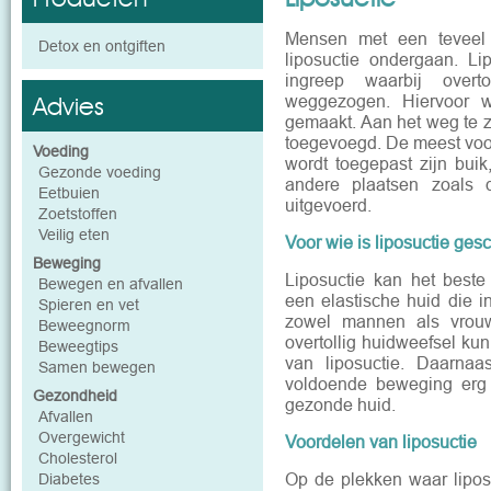
Mensen met een teveel 
Detox en ontgiften
liposuctie ondergaan. Lip
ingreep waarbij overto
Advies
weggezogen. Hiervoor w
gemaakt. Aan het weg te 
toegevoegd. De meest voo
Voeding
wordt toegepast zijn bui
Gezonde voeding
andere plaatsen zoals
Eetbuien
uitgevoerd.
Zoetstoffen
Veilig eten
Voor wie is liposuctie gesc
Beweging
Liposuctie kan het beste
Bewegen en afvallen
een elastische huid die in
Spieren en vet
zowel mannen als vrouw
Beweegnorm
overtollig huidweefsel ku
Beweegtips
van liposuctie. Daarna
Samen bewegen
voldoende beweging erg 
Gezondheid
gezonde huid.
Afvallen
Overgewicht
Voordelen van liposuctie
Cholesterol
Op de plekken waar lipos
Diabetes