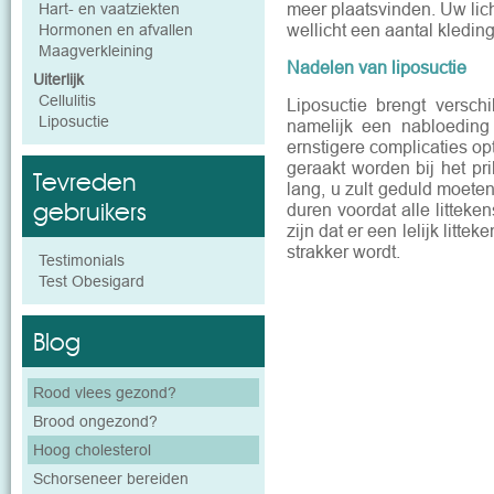
meer plaatsvinden. Uw lic
Hart- en vaatziekten
wellicht een aantal kledin
Hormonen en afvallen
Maagverkleining
Nadelen van liposuctie
Uiterlijk
Cellulitis
Liposuctie brengt versch
Liposuctie
namelijk een nabloeding 
ernstigere complicaties op
geraakt worden bij het pri
Tevreden
lang, u zult geduld moet
gebruikers
duren voordat alle litteke
zijn dat er een lelijk littek
strakker wordt.
Testimonials
Test Obesigard
Blog
Rood vlees gezond?
Brood ongezond?
Hoog cholesterol
Schorseneer bereiden